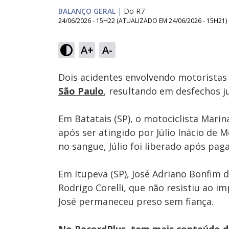
BALANÇO GERAL
|
Do R7
24/06/2026 - 15H22
(ATUALIZADO EM
24/06/2026 - 15H21
)
Loaded
:
9.23%
A+
A-
Ativar
Som
Dois acidentes envolvendo motoristas
São Paulo
, resultando em desfechos ju
Em Batatais (SP), o motociclista Mari
após ser atingido por Júlio Inácio de M
no sangue, Júlio foi liberado após paga
Em Itupeva (SP), José Adriano Bonfim 
Rodrigo Corelli, que não resistiu ao i
José permaneceu preso sem fiança.