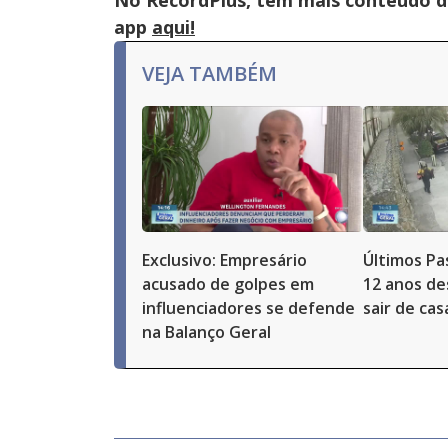
No RecordPlus, tem mais conteúdo da
app
aqui!
VEJA TAMBÉM
Exclusivo: Empresário
Últimos Pa
acusado de golpes em
12 anos de
influenciadores se defende
sair de ca
na Balanço Geral