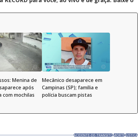
 RECORD para você, ao vivo e de graça. Baixe o
ssos: Menina de
Mecânico desaparece em
saparece após
Campinas (SP); família e
sa com mochilas
polícia buscam pistas
ACIDENTE-DE-TRANSITO
MORTE
JUSTICA