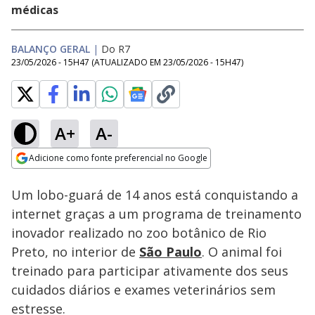
médicas
BALANÇO GERAL
|
Do R7
23/05/2026 - 15H47
(ATUALIZADO EM
23/05/2026 - 15H47
)
A+
A-
Loaded
:
29.32%
Adicione como fonte preferencial no Google
Subtitles
Ativar
Som
Opens in new window
Um lobo-guará de 14 anos está conquistando a
internet graças a um programa de treinamento
inovador realizado no zoo botânico de Rio
Preto, no interior de
São Paulo
. O animal foi
treinado para participar ativamente dos seus
cuidados diários e exames veterinários sem
estresse.