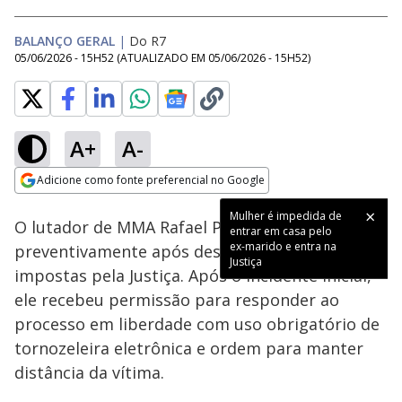
BALANÇO GERAL
|
Do R7
05/06/2026 - 15H52
(ATUALIZADO EM
05/06/2026 - 15H52
)
A+
A-
Loaded
:
40.24%
Adicione como fonte preferencial no Google
Subtitles
Ativar
Som
Opens in new window
Mulher é impedida de
O lutador de MMA Rafael Pereira foi preso
entrar em casa pelo
ex-marido e entra na
preventivamente após descumprir as condições
Justiça
impostas pela Justiça. Após o incidente inicial,
ele recebeu permissão para responder ao
processo em liberdade com uso obrigatório de
tornozeleira eletrônica e ordem para manter
distância da vítima.