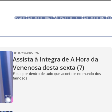
ASSALTO
SÃO PAULO (CIDADE)
SÃO PAULO (ESTADO)
SÃO PAULO (TIME)
SUL
DO R7
/
07/08/2026
Assista à íntegra de A Hora da
Venenosa desta sexta (7)
Fique por dentro de tudo que acontece no mundo dos
famosos