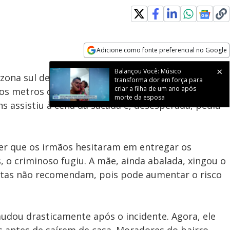
Adicione como fonte preferencial no Google
Subtitles
Velocidade
Opens in new window
Balançou Você: Músico
zona sul de
São Paulo
, deixou uma família em
transforma dor em força para
criar a filha de um ano após
os metros de casa quando foram abordados por
morte da esposa
 assistiu à cena da sacada e, desesperada, pediu
ver que os irmãos hesitaram em entregar os
, o criminoso fugiu. A mãe, ainda abalada, xingou o
stas não recomendam, pois pode aumentar o risco
mudou drasticamente após o incidente. Agora, ele