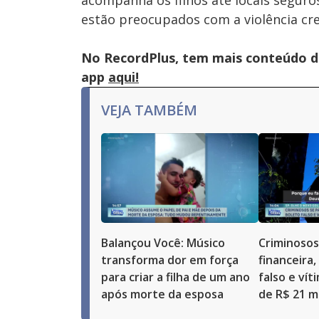
acompanha os filhos até locais seguro
estão preocupados com a violência cr
No RecordPlus, tem mais conteúdo da
app
aqui!
VEJA TAMBÉM
Balançou Você: Músico
Criminosos
transforma dor em força
financeira
para criar a filha de um ano
falso e vít
após morte da esposa
de R$ 21 mi