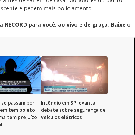
s antes de saírem de casa. Moradores do bairro
escente e pedem mais policiamento.
 RECORD para você, ao vivo e de graça. Baixe o
 se passam por
Incêndio em SP levanta
, emitem boleto
debate sobre segurança de
ima tem prejuízo
veículos elétricos
l