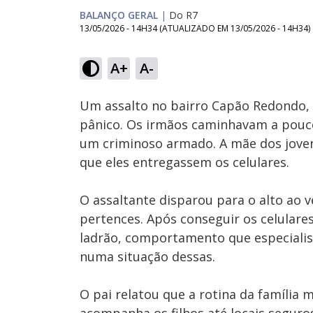
BALANÇO GERAL
|
Do R7
13/05/2026 - 14H34
(ATUALIZADO EM
13/05/2026 - 14H34
)
Loaded
:
18.13%
A+
A-
Ativar
Som
Um assalto no bairro Capão Redondo, 
pânico. Os irmãos caminhavam a pouc
um criminoso armado. A mãe dos jovens
que eles entregassem os celulares.
O assaltante disparou para o alto ao 
pertences. Após conseguir os celulares
ladrão, comportamento que especiali
numa situação dessas.
O pai relatou que a rotina da família 