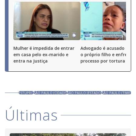
Mulher é impedida de entrar
Advogado é acusado de 
em casa pelo ex-marido e
o próprio filho e enfrenta
entra na Justiça
processo por tortura
ESTUPRO
SÃO PAULO (CIDADE)
SÃO PAULO (ESTADO)
SÃO PAULO (TIME)
Últimas