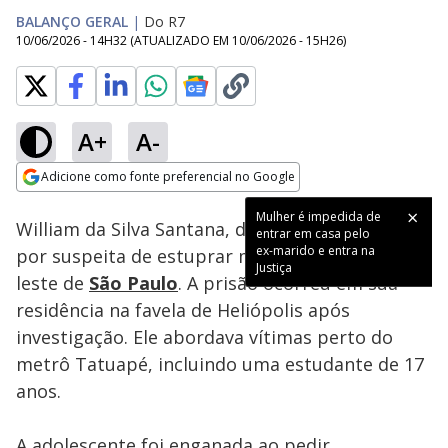
BALANÇO GERAL
|
Do R7
10/06/2026 - 14H32
(ATUALIZADO EM
10/06/2026 - 15H26
)
A+
A-
Loaded
:
15.88%
Adicione como fonte preferencial no Google
Subtitles
Ativar
Som
Opens in new window
Mulher é impedida de
William da Silva Santana, de 32 anos, foi preso
entrar em casa pelo
ex-marido e entra na
por suspeita de estuprar mulheres na zona
Justiça
leste de
São Paulo
. A prisão ocorreu em sua
residência na favela de Heliópolis após
investigação. Ele abordava vítimas perto do
metrô Tatuapé, incluindo uma estudante de 17
anos.
A adolescente foi enganada ao pedir