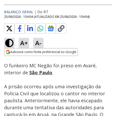
BALANÇO GERAL
|
Do R7
25/06/2026 - 15H04
(ATUALIZADO EM
25/06/2026 - 15H04
)
A+
A-
Loaded
:
29.82%
Adicione como fonte preferencial no Google
Subtitles
Ativar
Som
Opens in new window
O funkeiro MC Negão foi preso em Avaré,
interior de
São Paulo
.
A prisão ocorreu após uma investigação da
Polícia Civil que localizou o cantor no interior
paulista. Anteriormente, ele havia escapado
durante uma tentativa das autoridades para
capturá-lo em Arujá, na Grande São Paulo. O