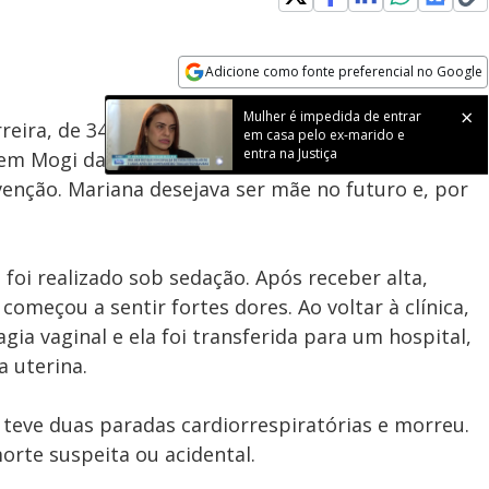
Adicione como fonte preferencial no Google
Subtitles
Velocidade
Opens in new window
Mulher é impedida de entrar
rreira, de 34 anos, após um procedimento de coleta
em casa pelo ex-marido e
entra na Justiça
 em Mogi das Cruzes (SP), levanta questionamentos
venção. Mariana desejava ser mãe no futuro e, por
foi realizado sob sedação. Após receber alta,
omeçou a sentir fortes dores. Ao voltar à clínica,
ia vaginal e ela foi transferida para um hospital,
 uterina.
teve duas paradas cardiorrespiratórias e morreu.
rte suspeita ou acidental.