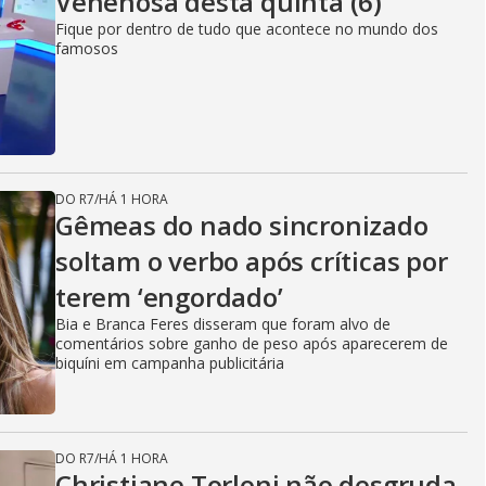
Venenosa desta quinta (6)
Fique por dentro de tudo que acontece no mundo dos
famosos
DO R7
/
HÁ 1 HORA
Gêmeas do nado sincronizado
soltam o verbo após críticas por
terem ‘engordado’
Bia e Branca Feres disseram que foram alvo de
comentários sobre ganho de peso após aparecerem de
biquíni em campanha publicitária
DO R7
/
HÁ 1 HORA
Christiane Torloni não desgruda