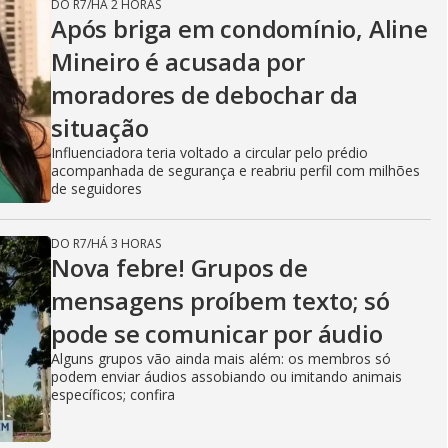
DO R7
/
HÁ 2 HORAS
Após briga em condomínio, Aline
Mineiro é acusada por
moradores de debochar da
situação
Influenciadora teria voltado a circular pelo prédio
acompanhada de segurança e reabriu perfil com milhões
de seguidores
DO R7
/
HÁ 3 HORAS
Nova febre! Grupos de
mensagens proíbem texto; só
pode se comunicar por áudio
Alguns grupos vão ainda mais além: os membros só
podem enviar áudios assobiando ou imitando animais
específicos; confira