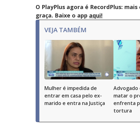
O PlayPlus agora é RecordPlus: mais
graça. Baixe o app
aqui!
VEJA TAMBÉM
Mulher é impedida de
Advogado 
entrar em casa pelo ex-
matar o pró
marido e entra na Justiça
enfrenta p
tortura