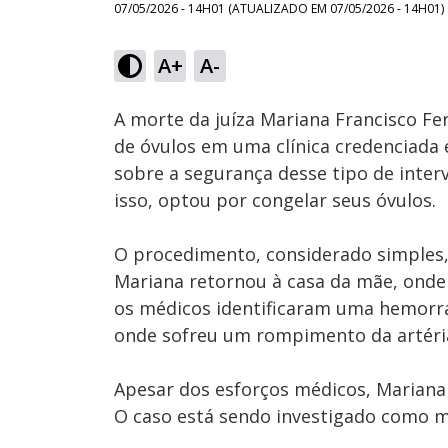
07/05/2026 - 14H01
(ATUALIZADO EM
07/05/2026 - 14H01
)
Loaded
:
27.70%
A+
A-
Ativar
Som
A morte da juíza Mariana Francisco Fe
de óvulos em uma clínica credenciada
sobre a segurança desse tipo de inter
isso, optou por congelar seus óvulos.
O procedimento, considerado simples, 
Mariana retornou à casa da mãe, onde c
os médicos identificaram uma hemorrag
onde sofreu um rompimento da artéria
Apesar dos esforços médicos, Mariana 
O caso está sendo investigado como mo