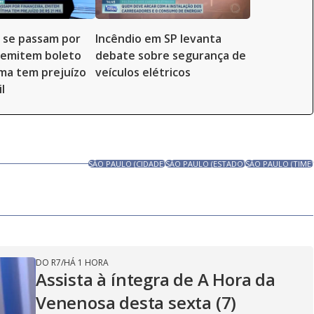
 se passam por
Incêndio em SP levanta
, emitem boleto
debate sobre segurança de
ima tem prejuízo
veículos elétricos
l
SÃO PAULO (CIDADE)
SÃO PAULO (ESTADO)
SÃO PAULO (TIME)
DO R7
/
HÁ 1 HORA
Assista à íntegra de A Hora da
Venenosa desta sexta (7)