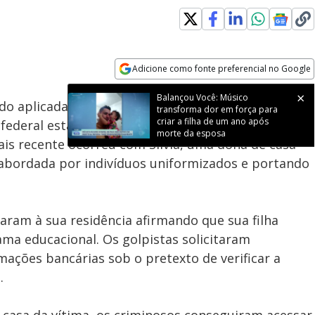
Adicione como fonte preferencial no Google
Subtitles
Velocidade
Opens in new window
Balançou Você: Músico
do aplicada na Grande
São Paulo
. Criminosos
transforma dor em força para
criar a filha de um ano após
 federal estão enganando moradores ao oferecerem
morte da esposa
ais recente ocorreu com Sílvia, uma dona de casa
 abordada por indivíduos uniformizados e portando
garam à sua residência afirmando que sua filha
ma educacional. Os golpistas solicitaram
ações bancárias sob o pretexto de verificar a
.