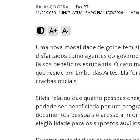
BALANÇO GERAL
|
Do R7
11/05/2026 - 14H27
(ATUALIZADO EM
11/05/2026 - 14H26
)
Loaded
:
16.62%
A+
A-
Ativar
Som
Uma nova modalidade de golpe tem si
disfarçados como agentes do governo
falsos benefícios estudantis. O caso m
que reside em Embu das Artes. Ela foi
crachás oficiais.
Sílvia relatou que quatro pessoas che
poderia ser beneficiada por um progra
documentos pessoais e acesso a inform
elegibilidade para os supostos auxílios