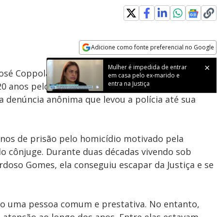
Adicione como fonte preferencial no Google
Subtitles
Velocidade
Opens in new window
Mulher é impedida de entrar
sé Coppola foi presa em Jundiaí, interior de
São
em casa pelo ex-marido e
entra na Justiça
 20 anos pelo assassinato do marido no início dos
 denúncia anônima que levou a polícia até sua
anos de prisão pelo homicídio motivado pela
do cônjuge. Durante duas décadas vivendo sob
ardoso Gomes, ela conseguiu escapar da Justiça e se
mo uma pessoa comum e prestativa. No entanto,