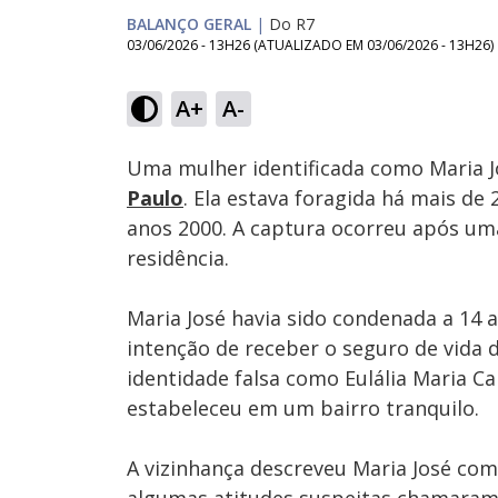
BALANÇO GERAL
|
Do R7
03/06/2026 - 13H26
(ATUALIZADO EM
03/06/2026 - 13H26
)
Loaded
:
26.96%
A+
A-
Ativar
Som
Uma mulher identificada como Maria Jo
Paulo
. Ela estava foragida há mais de
anos 2000. A captura ocorreu após uma
residência.
Maria José havia sido condenada a 14 
intenção de receber o seguro de vida 
identidade falsa como Eulália Maria C
estabeleceu em um bairro tranquilo.
A vizinhança descreveu Maria José co