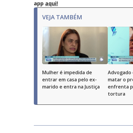
app
aqui!
VEJA TAMBÉM
Mulher é impedida de
Advogado 
entrar em casa pelo ex-
matar o pró
marido e entra na Justiça
enfrenta p
tortura