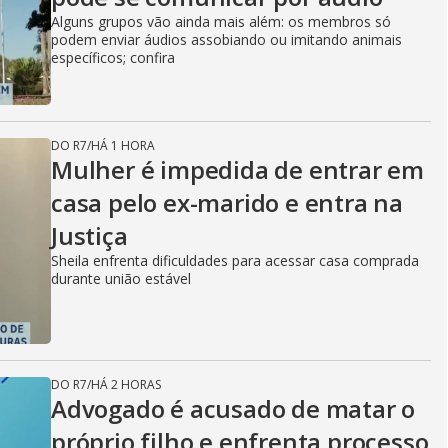
Alguns grupos vão ainda mais além: os membros só
podem enviar áudios assobiando ou imitando animais
específicos; confira
DO R7
/
HÁ 1 HORA
Mulher é impedida de entrar em
casa pelo ex-marido e entra na
Justiça
Sheila enfrenta dificuldades para acessar casa comprada
durante união estável
DO R7
/
HÁ 2 HORAS
Advogado é acusado de matar o
próprio filho e enfrenta processo