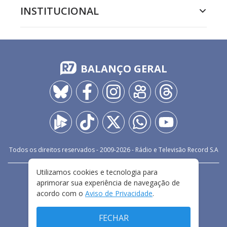
INSTITUCIONAL
BALANÇO GERAL
Todos os direitos reservados - 2009-
2026
- Rádio e Televisão Record S.A
Utilizamos cookies e tecnologia para
CARREIRA
FALE CONOSCO
PRIVACIDADE
aprimorar sua experiência de navegação de
TERMOS E CONDIÇÕES DE USO
acordo com o
Aviso de Privacidade
.
FECHAR