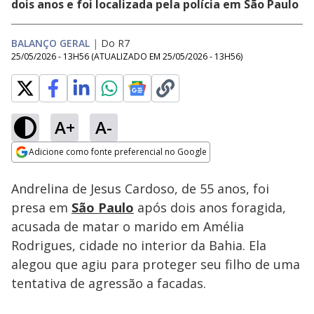
dois anos e foi localizada pela polícia em São Paulo
BALANÇO GERAL
|
Do R7
25/05/2026 - 13H56
(ATUALIZADO EM
25/05/2026 - 13H56
)
A+
A-
Loaded
:
13.23%
Adicione como fonte preferencial no Google
Subtitles
Ativar
Som
Opens in new window
Andrelina de Jesus Cardoso, de 55 anos, foi
presa em
São Paulo
após dois anos foragida,
acusada de matar o marido em Amélia
Rodrigues, cidade no interior da Bahia. Ela
alegou que agiu para proteger seu filho de uma
tentativa de agressão a facadas.