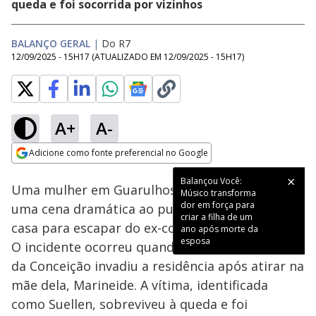
queda e foi socorrida por vizinhos
BALANÇO GERAL
|
Do R7
12/09/2025 - 15H17
(ATUALIZADO EM
12/09/2025 - 15H17
)
A+
A-
Loaded
:
11.95%
Adicione como fonte preferencial no Google
Subtitles
Ativar
Som
Opens in new window
Balançou Você:
Uma mulher em Guarulhos (SP) protagonizou
Músico transforma
dor em força para
uma cena dramática ao pular da sacada de sua
criar a filha de um
casa para escapar do ex-companheiro armado.
ano após morte da
esposa
O incidente ocorreu quando James Junior Silva
da Conceição invadiu a residência após atirar na
mãe dela, Marineide. A vítima, identificada
como Suellen, sobreviveu à queda e foi