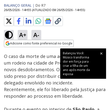
BALANÇO GERAL
|
Do R7
26/05/2026 - 14H55
(ATUALIZADO EM
26/05/2026 - 14H55
)
A+
A-
Loaded
:
19.26%
Adicione como fonte preferencial no Google
Subtitles
Ativar
Som
Opens in new window
Balançou Você:
O caso da morte de uma adolescente durante
Músico transforma
dor em força para
um rodeio na cidade de Promissão (SP) ganhou
criar a filha de um
novos desdobramentos. O pai da vítima havia
ano após morte da
esposa
sido preso por distribuir cartazes acusando o
delegado envolvido no incidente.
Recentemente, ele foi liberado pela Justiça para
responder ao processo em liberdade.
Durante o evento no interior de
São Paulo
, a