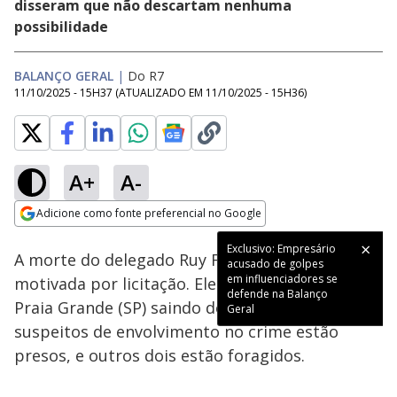
disseram que não descartam nenhuma
possibilidade
BALANÇO GERAL
|
Do R7
11/10/2025 - 15H37
(ATUALIZADO EM
11/10/2025 - 15H36
)
A+
A-
Loaded
:
43.95%
Adicione como fonte preferencial no Google
Subtitles
Ativar
Som
Opens in new window
Exclusivo: Empresário
A morte do delegado Ruy Fontes pode ter sido
acusado de golpes
em influenciadores se
motivada por licitação. Ele foi executado na
defende na Balanço
Praia Grande (SP) saindo do trabalho. Quatro
Geral
suspeitos de envolvimento no crime estão
presos, e outros dois estão foragidos.