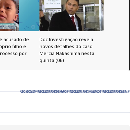
é acusado de
Doc Investigação revela
prio filho e
novos detalhes do caso
rocesso por
Mércia Nakashima nesta
quinta (06)
RODOVIAS
SÃO PAULO (CIDADE)
SÃO PAULO (ESTADO)
SÃO PAULO (TIME)