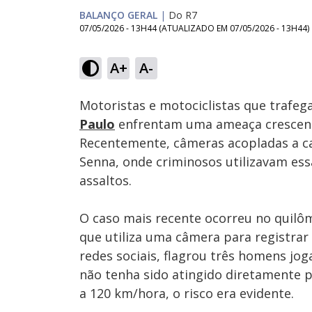
BALANÇO GERAL
|
Do R7
07/05/2026 - 13H44
(ATUALIZADO EM
07/05/2026 - 13H44
)
Loaded
:
19.27%
A+
A-
Ativar
Som
Motoristas e motociclistas que trafe
Paulo
enfrentam uma ameaça crescent
Recentemente, câmeras acopladas a ca
Senna, onde criminosos utilizavam essa 
assaltos.
O caso mais recente ocorreu no quilô
que utiliza uma câmera para registrar 
redes sociais, flagrou três homens jo
não tenha sido atingido diretamente
a 120 km/hora, o risco era evidente.