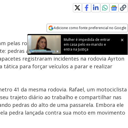
Adicione como fonte preferencial no Google
Subtitles
Velocidade
Opens in new window
Mulher é impedida de entrar
gam pelas rodovias da região metropolitana de
São
em casa pelo ex-marido e
entra na Justiça
e: pedras arremessadas de viadutos.
pacetes registraram incidentes na rodovia Ayrton
tática para forçar veículos a parar e realizar
metro 41 da mesma rodovia. Rafael, um motociclista
seu trajeto diário ao trabalho e compartilhar nas
gando pedras do alto de uma passarela. Embora ele
 pela pedra lançada contra sua moto em movimento