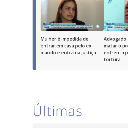
Mulher é impedida de
Advogado 
entrar em casa pelo ex-
matar o pró
marido e entra na Justiça
enfrenta p
tortura
Últimas