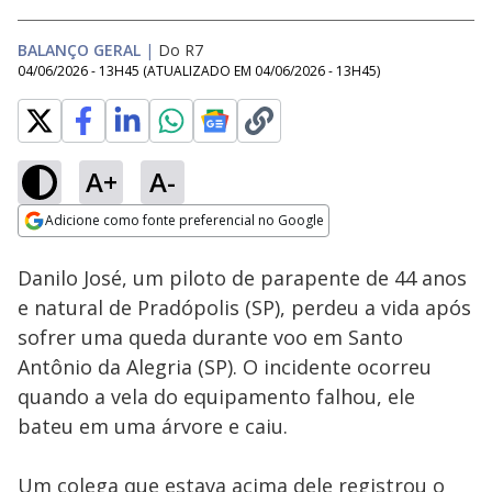
BALANÇO GERAL
|
Do R7
04/06/2026 - 13H45
(ATUALIZADO EM
04/06/2026 - 13H45
)
A+
A-
Loaded
:
100.00%
Adicione como fonte preferencial no Google
Subtitles
Ativar
Som
Opens in new window
Danilo José, um piloto de parapente de 44 anos
e natural de Pradópolis (SP), perdeu a vida após
sofrer uma queda durante voo em Santo
Antônio da Alegria (SP). O incidente ocorreu
quando a vela do equipamento falhou, ele
bateu em uma árvore e caiu.
Um colega que estava acima dele registrou o