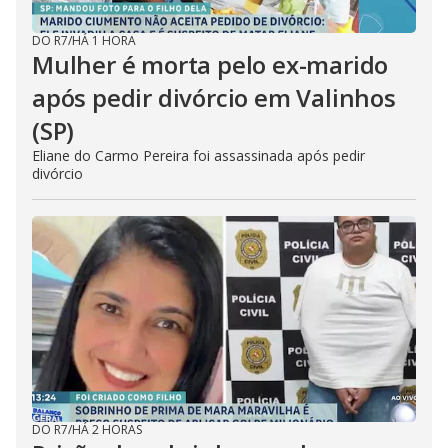
DO R7
/
HÁ 1 HORA
Mulher é morta pelo ex-marido
após pedir divórcio em Valinhos
(SP)
Eliane do Carmo Pereira foi assassinada após pedir
divórcio
DO R7
/
HÁ 2 HORAS