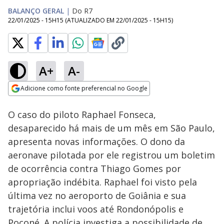
BALANÇO GERAL
|
Do R7
22/01/2025 - 15H15
(ATUALIZADO EM
22/01/2025 - 15H15
)
A+
A-
Loaded
:
12.77%
Adicione como fonte preferencial no Google
Subtitles
Ativar
Som
Opens in new window
O caso do piloto Raphael Fonseca,
desaparecido há mais de um mês em São Paulo,
apresenta novas informações. O dono da
aeronave pilotada por ele registrou um boletim
de ocorrência contra Thiago Gomes por
apropriação indébita. Raphael foi visto pela
última vez no aeroporto de Goiânia e sua
trajetória inclui voos até Rondonópolis e
Poconé. A polícia investiga a possibilidade de