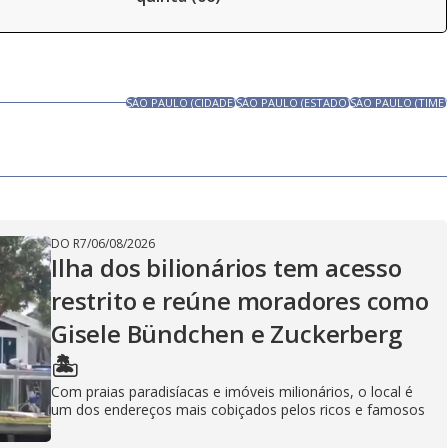
SÃO PAULO (CIDADE)
SÃO PAULO (ESTADO)
SÃO PAULO (TIME)
DO R7
/
06/08/2026
Ilha dos bilionários tem acesso
restrito e reúne moradores como
Gisele Bündchen e Zuckerberg
🏝️
Com praias paradisíacas e imóveis milionários, o local é
um dos endereços mais cobiçados pelos ricos e famosos