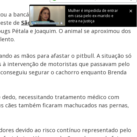
Subtitles
Velocidade
Opens in new window
Mulher é impedida de entrar
ou a bancária Brenda Gandim Patricio e seus dois
em casa pelo ex-marido e
entra na Justiça
leste de
São Paulo
. O incidente ocorreu à noite
ugs Pétala e Joaquim. O animal se aproximou dos
lento.
ndo as mãos para afastar o pitbull. A situação só
s à intervenção de motoristas que passavam pelo
s conseguiu segurar o cachorro enquanto Brenda
 e dedo, necessitando tratamento médico com
Seus cães também ficaram machucados nas pernas,
ores devido ao risco contínuo representado pelo