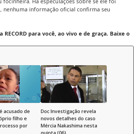
 focinheira. Há especulações sobre se ele foi
, nenhuma informação oficial confirma seu
 RECORD para você, ao vivo e de graça. Baixe o
é acusado de
Doc Investigação revela
prio filho e
novos detalhes do caso
rocesso por
Mércia Nakashima nesta
quinta (06)