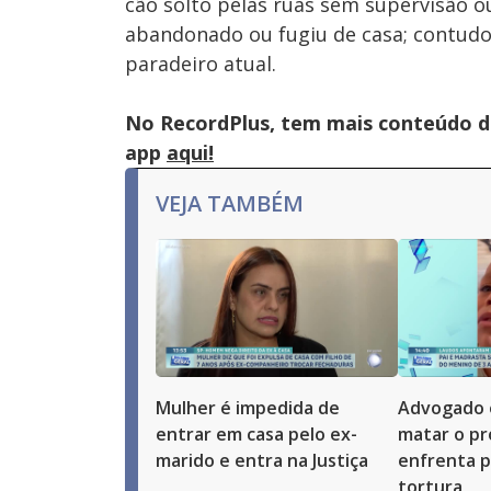
cão solto pelas ruas sem supervisão ou
abandonado ou fugiu de casa; contudo
paradeiro atual.
No RecordPlus, tem mais conteúdo da
app
aqui!
VEJA TAMBÉM
Mulher é impedida de
Advogado 
entrar em casa pelo ex-
matar o pró
marido e entra na Justiça
enfrenta p
tortura