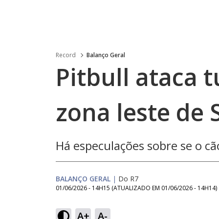
Record
Balanço Geral
Pitbull ataca 
zona leste de 
Há especulações sobre se o cã
BALANÇO GERAL
|
Do R7
01/06/2026 - 14H15
(ATUALIZADO EM
01/06/2026 - 14H14
)
Loaded
:
22.94%
A+
A-