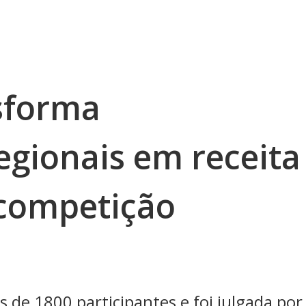
nsforma
egionais em receita
competição
de 1800 participantes e foi julgada por