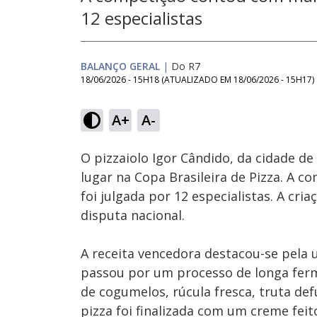
12 especialistas
BALANÇO GERAL
|
Do R7
18/06/2026 - 15H18
(ATUALIZADO EM
18/06/2026 - 15H17
)
Loaded
:
27.89%
A+
A-
Ativar
Som
O pizzaiolo Igor Cândido, da cidade 
lugar na Copa Brasileira de Pizza. A 
foi julgada por 12 especialistas. A cri
disputa nacional.
A receita vencedora destacou-se pela ut
passou por um processo de longa fer
de cogumelos, rúcula fresca, truta de
pizza foi finalizada com um creme fei