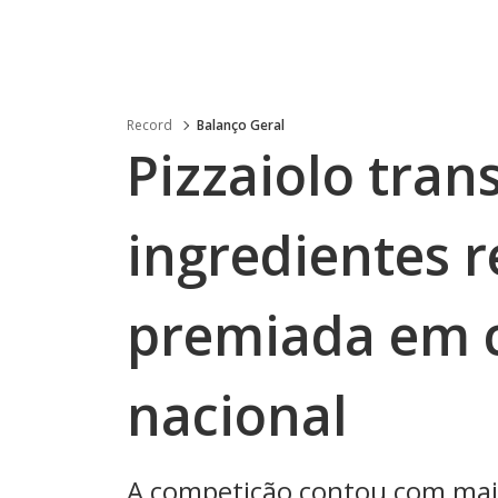
Record
Balanço Geral
Pizzaiolo tra
ingredientes r
premiada em 
nacional
A competição contou com mais 