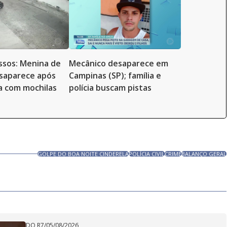
ssos: Menina de
Mecânico desaparece em
saparece após
Campinas (SP); família e
sa com mochilas
polícia buscam pistas
GOLPE DO BOA NOITE CINDERELA
POLÍCIA CIVIL
CRIME
BALANÇO GERAL
DO R7
/
05/08/2026