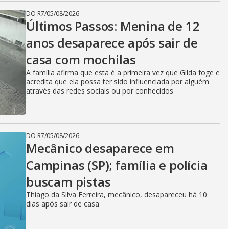
DO R7
/
05/08/2026
Últimos Passos: Menina de 12
anos desaparece após sair de
casa com mochilas
A família afirma que esta é a primeira vez que Gilda foge e
acredita que ela possa ter sido influenciada por alguém
através das redes sociais ou por conhecidos
DO R7
/
05/08/2026
Mecânico desaparece em
Campinas (SP); família e polícia
buscam pistas
Thiago da Silva Ferreira, mecânico, desapareceu há 10
dias após sair de casa