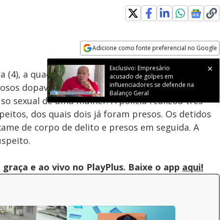
Adicione como fonte preferencial no Google
Subtitles
Velocidade
Opens in new window
Exclusivo: Empresário
ra (4), a quadrilha do ‘Boa noite, Cinderela’ em São
acusado de golpes em
influenciadores se defende na
inosos dopavam e roubavam as vítimas e, em um dos
Balanço Geral
so sexual de uma mulher. A polícia realizou três
eitos, dos quais dois já foram presos. Os detidos
ame de corpo de delito e presos em seguida. A
uspeito.
graça e ao vivo no PlayPlus. Baixe o app
aqui!