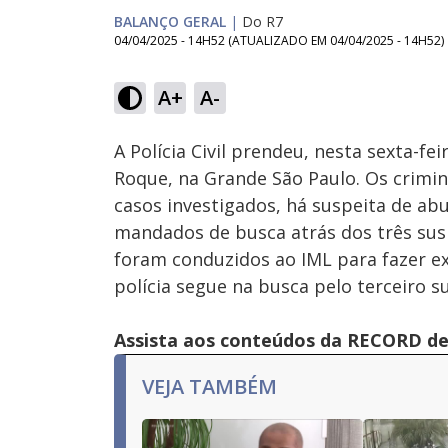
BALANÇO GERAL
|
Do R7
04/04/2025 - 14H52
(ATUALIZADO EM
04/04/2025 - 14H52
)
Loaded
:
25.64%
A+
A-
Ativar
Som
A Polícia Civil prendeu, nesta sexta-fei
Roque, na Grande São Paulo. Os crim
casos investigados, há suspeita de abu
mandados de busca atrás dos três susp
foram conduzidos ao IML para fazer ex
polícia segue na busca pelo terceiro s
Assista aos conteúdos da RECORD de 
VEJA TAMBÉM