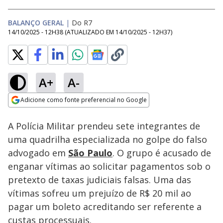
BALANÇO GERAL
|
Do R7
14/10/2025 - 12H38
(ATUALIZADO EM
14/10/2025 - 12H37
)
A+
A-
Loaded
:
29.25%
Adicione como fonte preferencial no Google
Subtitles
Ativar
Som
Opens in new window
A Polícia Militar prendeu sete integrantes de
uma quadrilha especializada no golpe do falso
advogado em
São Paulo
. O grupo é acusado de
enganar vítimas ao solicitar pagamentos sob o
pretexto de taxas judiciais falsas. Uma das
vítimas sofreu um prejuízo de R$ 20 mil ao
pagar um boleto acreditando ser referente a
custas processuais.