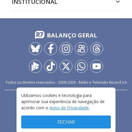
INSTITUCIONAL
BALANÇO GERAL
Todos os direitos reservados - 2009-
2026
- Rádio e Televisão Record S.A
Utilizamos cookies e tecnologia para
CARREIRA
FALE CONOSCO
PRIVACIDADE
aprimorar sua experiência de navegação de
TERMOS E CONDIÇÕES DE USO
acordo com o
Aviso de Privacidade
.
FECHAR