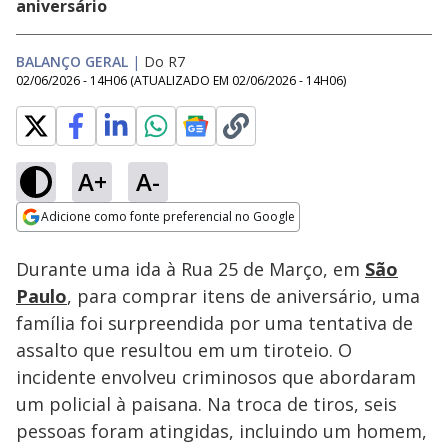
aniversário
BALANÇO GERAL
|
Do R7
02/06/2026 - 14H06
(ATUALIZADO EM
02/06/2026 - 14H06
)
A+
A-
Loaded
:
13.28%
Adicione como fonte preferencial no Google
Subtitles
Ativar
Som
Opens in new window
Durante uma ida à Rua 25 de Março, em
São
Paulo
, para comprar itens de aniversário, uma
família foi surpreendida por uma tentativa de
assalto que resultou em um tiroteio. O
incidente envolveu criminosos que abordaram
um policial à paisana. Na troca de tiros, seis
pessoas foram atingidas, incluindo um homem,