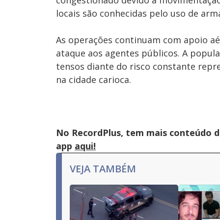
congestionado devido à movimentação 
locais são conhecidas pelo uso de ar
As operações continuam com apoio aére
ataque aos agentes públicos. A popul
tensos diante do risco constante rep
na cidade carioca.
No RecordPlus, tem mais conteúdo da
app
aqui!
VEJA TAMBÉM