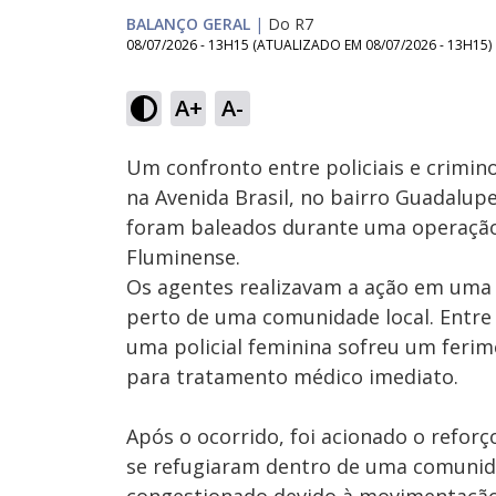
BALANÇO GERAL
|
Do R7
08/07/2026 - 13H15
(ATUALIZADO EM
08/07/2026 - 13H15
)
Loaded
:
10.21%
A+
A-
Ativar
Som
Um confronto entre policiais e crimin
na Avenida Brasil, no bairro Guadalupe,
foram baleados durante uma operação
Fluminense.
Os agentes realizavam a ação em uma 
perto de uma comunidade local. Entre o
uma policial feminina sofreu um feri
para tratamento médico imediato.
Após o ocorrido, foi acionado o reforç
se refugiaram dentro de uma comunidad