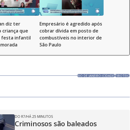
an diz ter
Empresário é agredido após
 criança que
cobrar dívida em posto de
festa infantil
combustíveis no interior de
amorada
São Paulo
RIO DE JANEIRO (CIDADE)
TIROTEIO
DO R7
/
HÁ 25 MINUTOS
Criminosos são baleados