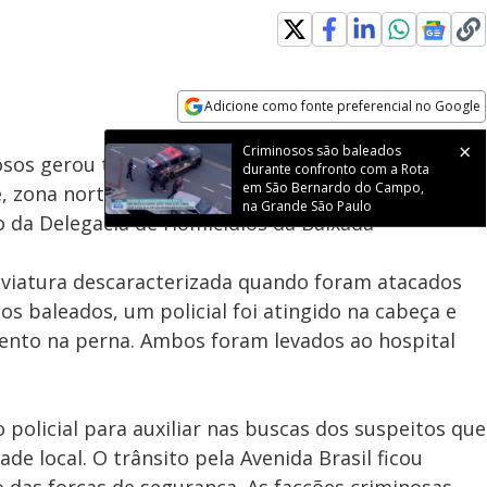
Adicione como fonte preferencial no Google
Subtitles
Velocidade
Opens in new window
Criminosos são baleados
osos gerou tensão na manha desta quarta-feira (8)
durante confronto com a Rota
em São Bernardo do Campo,
 zona norte do Rio de Janeiro. Dois policiais civis
na Grande São Paulo
 da Delegacia de Homicídios da Baixada
viatura descaracterizada quando foram atacados
s baleados, um policial foi atingido na cabeça e
mento na perna. Ambos foram levados ao hospital
o policial para auxiliar nas buscas dos suspeitos que
e local. O trânsito pela Avenida Brasil ficou