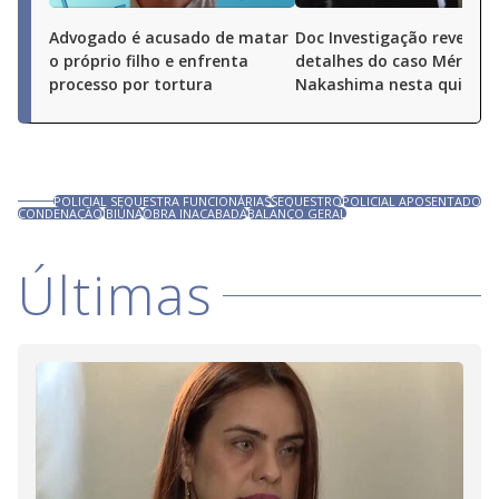
Advogado é acusado de matar
Doc Investigação revela n
o próprio filho e enfrenta
detalhes do caso Mércia
processo por tortura
Nakashima nesta quinta (
POLICIAL SEQUESTRA FUNCIONÁRIAS
SEQUESTRO
POLICIAL APOSENTADO
CONDENAÇÃO
IBIÚNA
OBRA INACABADA
BALANÇO GERAL
Últimas