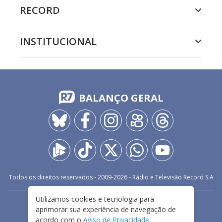
RECORD
INSTITUCIONAL
BALANÇO GERAL
Todos os direitos reservados - 2009-
2026
- Rádio e Televisão Record S.A
Utilizamos cookies e tecnologia para
CARREIRA
FALE CONOSCO
PRIVACIDADE
aprimorar sua experiência de navegação de
TERMOS E CONDIÇÕES DE USO
acordo com o
Aviso de Privacidade
.