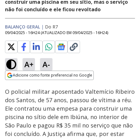
construir uma piscina em seu sítio, mas o serviço
não foi concluído e ele ficou revoltado
BALANÇO GERAL
|
Do R7
09/04/2025 - 16H24
(ATUALIZADO EM
09/04/2025 - 16H24
)
A+
A-
Loaded
:
7.31%
Adicione como fonte preferencial no Google
Subtitles
Ativar
Som
Opens in new window
O policial militar aposentado Valtemício Ribeiro
dos Santos, de 57 anos, passou de vítima a réu.
Ele contratou uma empesa para construir uma
piscina no sítio dele em Ibiúna, no interior de
São Paulo e pagou R$ 35 mil no serviço que não
foi concluído. A Justiça afirma que, por estar