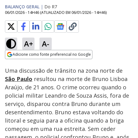
BALANÇO GERAL
|
Do R7
06/01/2026 - 14H46
(ATUALIZADO EM
06/01/2026 - 14H46
)
A+
A-
Loaded
:
9.75%
Adicione como fonte preferencial no Google
Subtitles
Ativar
Som
Opens in new window
Uma discussão de trânsito na zona norte de
São Paulo
resultou na morte de Bruno Lisboa
Araújo, de 21 anos. O crime ocorreu quando o
policial militar Leandro de Souza Assis, fora de
serviço, disparou contra Bruno durante um
desentendimento. Bruno estava voltando do
litoral e seguia para a oficina quando a briga
começou em uma rua estreita. Sem ceder
passagem, o policial confrontou Bruno e, após