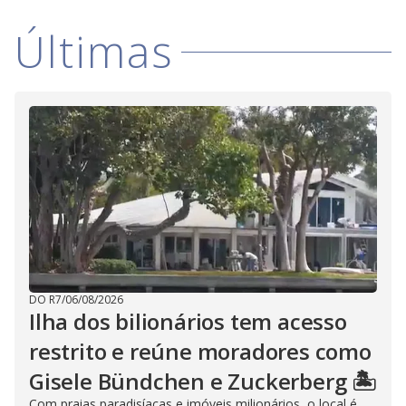
Últimas
DO R7
/
06/08/2026
Ilha dos bilionários tem acesso
restrito e reúne moradores como
Gisele Bündchen e Zuckerberg 🏝️
Com praias paradisíacas e imóveis milionários, o local é