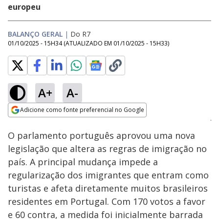
europeu
BALANÇO GERAL
|
Do R7
01/10/2025 - 15H34
(ATUALIZADO EM
01/10/2025 - 15H33
)
A+
A-
Loaded
:
67.32%
Adicione como fonte preferencial no Google
Subtitles
Ativar
Som
Opens in new window
O parlamento português aprovou uma nova
legislação que altera as regras de imigração no
país. A principal mudança impede a
regularização dos imigrantes que entram como
turistas e afeta diretamente muitos brasileiros
residentes em Portugal. Com 170 votos a favor
e 60 contra, a medida foi inicialmente barrada