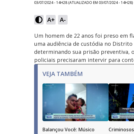
03/07/2024 - 14H28
(ATUALIZADO EM
03/07/2024 - 14H28
)
Loaded
:
19.99%
A+
A-
Ativar
Som
Um homem de 22 anos foi preso em fla
uma audiência de custódia no Distrito 
determinando sua prisão preventiva, o
policiais precisaram intervir para cont
VEJA TAMBÉM
Balançou Você: Músico
Criminosos