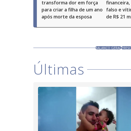
transforma dor em força
financeira
para criar a filha de um ano
falso e vít
após morte da esposa
de R$ 21 mi
BALANÇO GERAL
PRESO
Últimas