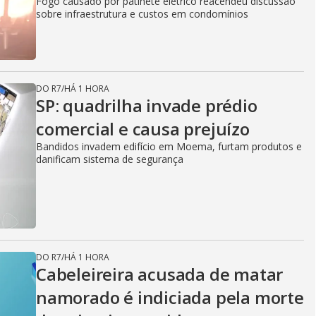
Fogo causado por patinete elétrico reacendeu discussão
sobre infraestrutura e custos em condomínios
DO R7
/
HÁ 1 HORA
SP: quadrilha invade prédio
comercial e causa prejuízo
Bandidos invadem edifício em Moema, furtam produtos e
danificam sistema de segurança
DO R7
/
HÁ 1 HORA
Cabeleireira acusada de matar
namorado é indiciada pela morte