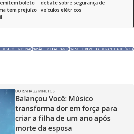
, emitem boleto
debate sobre segurança de
ima tem prejuízo
veículos elétricos
l
 DESTRÓI TRIBUNAL
PRISÃO EM FLAGRANTE
PRESO SE REVOLTA DURANTE AUDIÊNCIA
DO R7
/
HÁ 22 MINUTOS
Balançou Você: Músico
transforma dor em força para
criar a filha de um ano após
morte da esposa