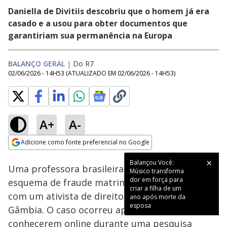
Daniella de Divitiis descobriu que o homem já era
casado e a usou para obter documentos que
garantiriam sua permanência na Europa
BALANÇO GERAL
|
Do R7
02/06/2026 - 14H53
(ATUALIZADO EM
02/06/2026 - 14H53
)
A+
A-
Loaded
:
14.57%
Adicione como fonte preferencial no Google
Subtitles
Ativar
Som
Opens in new window
Balançou Você:
Uma professora brasileira foi vítima de um
Músico transforma
dor em força para
esquema de fraude matrimonial ao se casar
criar a filha de um
com um ativista de direitos humanos da
ano após morte da
esposa
Gâmbia. O caso ocorreu após os dois se
conhecerem online durante uma pesquisa