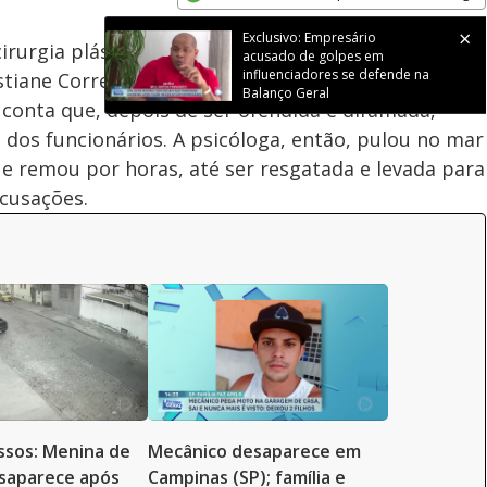
Subtitles
Velocidade
Opens in new window
Exclusivo: Empresário
irurgia plástica, Ivo Pitanguy, é suspeito de ter
acusado de golpes em
influenciadores se defende na
stiane Correa, durante um passeio na ilha da família
Balanço Geral
 conta que, depois de ser ofendida e difamada,
a dos funcionários. A psicóloga, então, pulou no mar
 remou por horas, até ser resgatada e levada para
acusações.
ssos: Menina de
Mecânico desaparece em
saparece após
Campinas (SP); família e