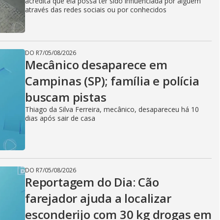
acredita que ela possa ter sido influenciada por alguém
através das redes sociais ou por conhecidos
DO R7
/
05/08/2026
Mecânico desaparece em
Campinas (SP); família e polícia
buscam pistas
Thiago da Silva Ferreira, mecânico, desapareceu há 10
dias após sair de casa
DO R7
/
05/08/2026
Reportagem do Dia: Cão
farejador ajuda a localizar
esconderijo com 30 kg drogas em