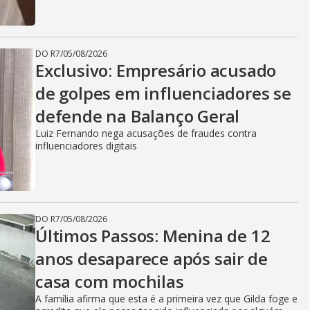
DO R7
/
05/08/2026
Exclusivo: Empresário acusado
de golpes em influenciadores se
defende na Balanço Geral
Luiz Fernando nega acusações de fraudes contra
influenciadores digitais
DO R7
/
05/08/2026
Últimos Passos: Menina de 12
anos desaparece após sair de
casa com mochilas
A família afirma que esta é a primeira vez que Gilda foge e