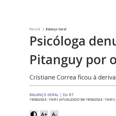
Record
Balanço Geral
Psicóloga denu
Pitanguy por 
Cristiane Correa ficou à deriv
BALANÇO GERAL
|
Do R7
19/06/2024 - 15H51
(ATUALIZADO EM
19/06/2024 - 15H51
)
Loaded
:
19.41%
A+
A-