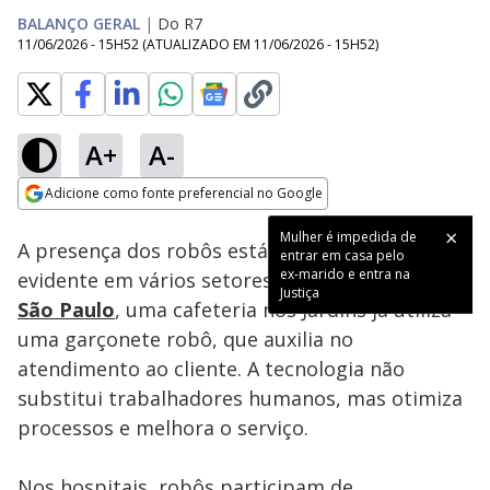
BALANÇO GERAL
|
Do R7
11/06/2026 - 15H52
(ATUALIZADO EM
11/06/2026 - 15H52
)
A+
A-
Loaded
:
15.63%
Adicione como fonte preferencial no Google
Subtitles
Ativar
Som
Opens in new window
Mulher é impedida de
A presença dos robôs está cada vez mais
entrar em casa pelo
ex-marido e entra na
evidente em vários setores da sociedade. Em
Justiça
São Paulo
, uma cafeteria nos Jardins já utiliza
uma garçonete robô, que auxilia no
atendimento ao cliente. A tecnologia não
substitui trabalhadores humanos, mas otimiza
processos e melhora o serviço.
Nos hospitais, robôs participam de