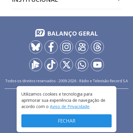
BALANÇO GERAL
Todos os direitos reservados - 2009-
2026
- Rádio e Televisão Record S.A
Utilizamos cookies e tecnologia para
CARREIRA
FALE CONOSCO
PRIVACIDADE
aprimorar sua experiência de navegação de
TERMOS E CONDIÇÕES DE USO
acordo com o
Aviso de Privacidade
.
FECHAR