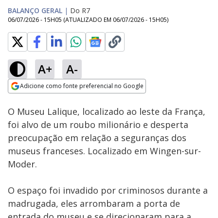
BALANÇO GERAL
|
Do R7
06/07/2026 - 15H05
(ATUALIZADO EM
06/07/2026 - 15H05
)
A+
A-
Loaded
:
16.14%
Adicione como fonte preferencial no Google
Subtitles
Ativar
Som
Opens in new window
O Museu Lalique, localizado ao leste da França,
foi alvo de um roubo milionário e desperta
preocupação em relação a seguranças dos
museus franceses. Localizado em Wingen-sur-
Moder.
O espaço foi invadido por criminosos durante a
madrugada, eles arrombaram a porta de
entrada do museu e se direcionaram para a