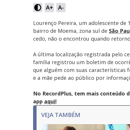
42.49%
A+
A-
Ativar
Som
Lourenço Pereira, um adolescente de 1
bairro de Moema, zona sul de
São Pau
cedo, não o encontrou quando retorno
A última localização registrada pelo c
família registrou um boletim de ocor
que alguém com suas características f
e a mãe pede ao público por informaçõ
No RecordPlus, tem mais conteúdo da
app
aqui!
VEJA TAMBÉM