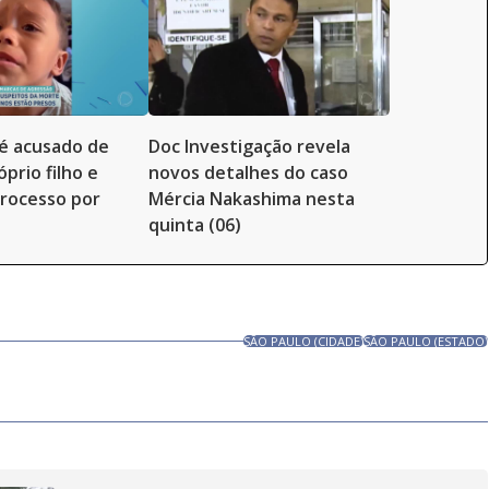
é acusado de
Doc Investigação revela
prio filho e
novos detalhes do caso
rocesso por
Mércia Nakashima nesta
quinta (06)
SÃO PAULO (CIDADE)
SÃO PAULO (ESTADO)