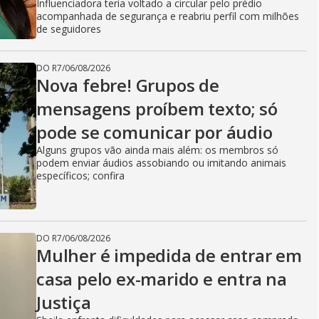
Influenciadora teria voltado a circular pelo prédio
acompanhada de segurança e reabriu perfil com milhões
de seguidores
DO R7
/
06/08/2026
Nova febre! Grupos de
mensagens proíbem texto; só
pode se comunicar por áudio
Alguns grupos vão ainda mais além: os membros só
podem enviar áudios assobiando ou imitando animais
específicos; confira
DO R7
/
06/08/2026
Mulher é impedida de entrar em
casa pelo ex-marido e entra na
Justiça