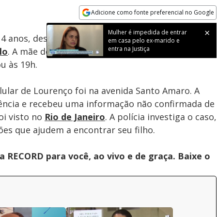
Adicione como fonte preferencial no Google
Subtitles
Velocidade
Opens in new window
Mulher é impedida de entrar
4 anos, desapareceu após sair de sua casa no
em casa pelo ex-marido e
entra na Justiça
lo
. A mãe de Lourenço, que o levou à escola mais
u às 19h.
elular de Lourenço foi na avenida Santo Amaro. A
rência e recebeu uma informação não confirmada de
oi visto no
Rio de Janeiro
. A polícia investiga o caso,
es que ajudem a encontrar seu filho.
 RECORD para você, ao vivo e de graça. Baixe o