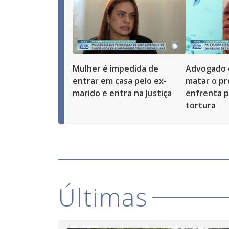
Mulher é impedida de
Advogado 
entrar em casa pelo ex-
matar o pró
marido e entra na Justiça
enfrenta p
tortura
Últimas