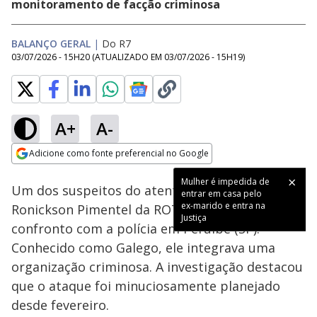
monitoramento de facção criminosa
BALANÇO GERAL
|
Do R7
03/07/2026 - 15H20
(ATUALIZADO EM
03/07/2026 - 15H19
)
A+
A-
Loaded
:
10.24%
Adicione como fonte preferencial no Google
Ativar
Som
Opens in new window
Mulher é impedida de
Um dos suspeitos do atentado ao tenente
entrar em casa pelo
ex-marido e entra na
Ronickson Pimentel da ROTA foi morto em
Justiça
confronto com a polícia em Peruíbe (SP).
Conhecido como Galego, ele integrava uma
organização criminosa. A investigação destacou
que o ataque foi minuciosamente planejado
desde fevereiro.