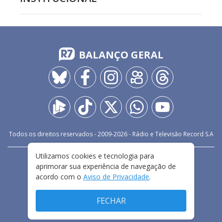
BALANÇO GERAL
Todos os direitos reservados - 2009-
2026
- Rádio e Televisão Record S.A
Utilizamos cookies e tecnologia para
CARREIRA
FALE CONOSCO
PRIVACIDADE
aprimorar sua experiência de navegação de
TERMOS E CONDIÇÕES DE USO
acordo com o
Aviso de Privacidade
.
FECHAR