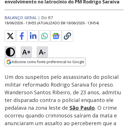
envolvimento no latrocínio do PM Rodrigo Saraiva
BALANÇO GERAL
|
Do R7
18/06/2026 - 13H55
(ATUALIZADO EM
18/06/2026 - 13H54
)
A+
A-
Loaded
:
19.81%
Adicione como fonte preferencial no Google
Subtitles
Ativar
Som
Opens in new window
Um dos suspeitos pelo assassinato do policial
militar reformado Rodrigo Saraiva foi preso.
Wanderson Santos Ribeiro, de 23 anos, admitiu
ter disparado contra o policial enquanto ele
pedalava na zona leste de
São Paulo
. O crime
ocorreu quando criminosos saíram da mata e
anunciaram um assalto ao perceberem que a