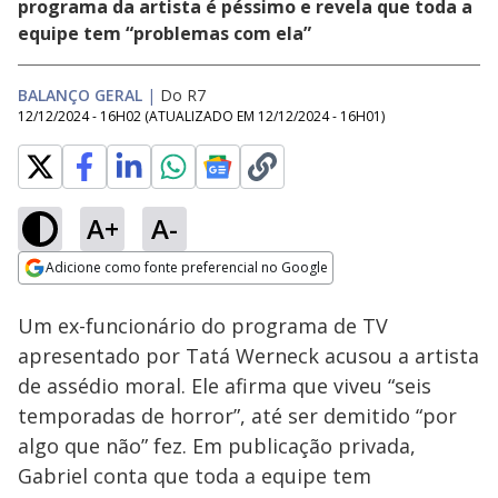
programa da artista é péssimo e revela que toda a
equipe tem “problemas com ela”
BALANÇO GERAL
|
Do R7
12/12/2024 - 16H02
(ATUALIZADO EM
12/12/2024 - 16H01
)
A+
A-
Loaded
:
29.07%
Adicione como fonte preferencial no Google
Ativar
Som
Opens in new window
Um ex-funcionário do programa de TV
apresentado por Tatá Werneck acusou a artista
de assédio moral. Ele afirma que viveu “seis
temporadas de horror”, até ser demitido “por
algo que não” fez. Em publicação privada,
Gabriel conta que toda a equipe tem