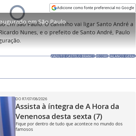
Adicione como fonte preferencial no Google
Velocidade
Video
Opens in new window
Player
inaugurado em São Paulo
is
do em São Paulo. O caminho vai ligar Santo André a
loading.
 Ricardo Nunes, e o prefeito de Santo André, Paulo
guração.
VIADUTO CASTELO BRANCO
RECORD
BALANÇO GERAL
DO R7
/
07/08/2026
Assista à íntegra de A Hora da
Venenosa desta sexta (7)
Fique por dentro de tudo que acontece no mundo dos
famosos