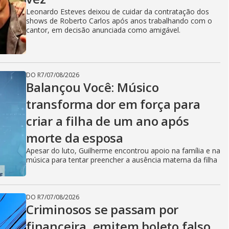
Leonardo Esteves deixou de cuidar da contratação dos
shows de Roberto Carlos após anos trabalhando com o
cantor, em decisão anunciada como amigável.
DO R7
/
07/08/2026
Balançou Você: Músico
transforma dor em força para
criar a filha de um ano após
morte da esposa
Apesar do luto, Guilherme encontrou apoio na família e na
música para tentar preencher a ausência materna da filha
DO R7
/
07/08/2026
Criminosos se passam por
financeira, emitem boleto falso