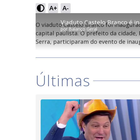
0%
A+
A-
Ativar
Som
Viaduto Castelo Branco é 
O viaduto Castelo Branco foi inaugura
por
Balanço Geral
capital paulista. O prefeito da cidade,
Serra, participaram do evento de inau
Últimas