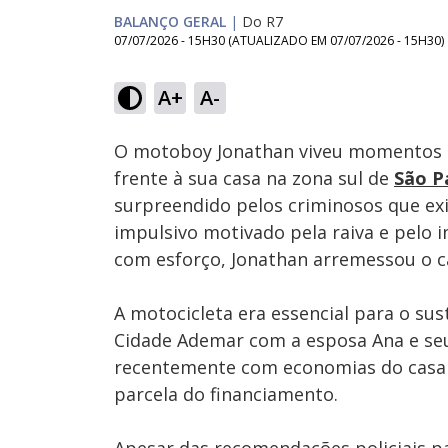
BALANÇO GERAL
|
Do R7
07/07/2026 - 15H30
(ATUALIZADO EM
07/07/2026 - 15H30
)
Loaded
:
23.71%
A+
A-
Ativar
Som
O motoboy Jonathan viveu momentos d
frente à sua casa na zona sul de
São P
surpreendido pelos criminosos que exi
impulsivo motivado pela raiva e pelo 
com esforço, Jonathan arremessou o c
A motocicleta era essencial para o sus
Cidade Ademar com a esposa Ana e seu 
recentemente com economias do casal;
parcela do financiamento.