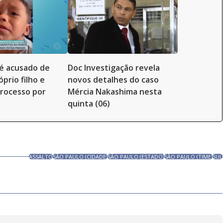
é acusado de
Doc Investigação revela
prio filho e
novos detalhes do caso
rocesso por
Mércia Nakashima nesta
quinta (06)
ASSALTO
SÃO PAULO (CIDADE)
SÃO PAULO (ESTADO)
SÃO PAULO (TIME)
SUL