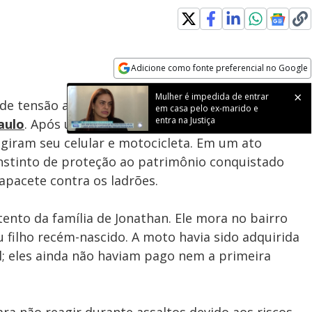
Adicione como fonte preferencial no Google
Subtitles
Velocidade
Opens in new window
Mulher é impedida de entrar
e tensão ao ser abordado por dois assaltantes em
em casa pelo ex-marido e
entra na Justiça
aulo
. Após um dia intenso de trabalho, ele foi
giram seu celular e motocicleta. Em um ato
instinto de proteção ao patrimônio conquistado
apacete contra os ladrões.
tento da família de Jonathan. Ele mora no bairro
filho recém-nascido. A moto havia sido adquirida
 eles ainda não haviam pago nem a primeira