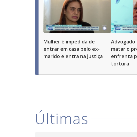
Mulher é impedida de
Advogado 
entrar em casa pelo ex-
matar o pró
marido e entra na Justiça
enfrenta p
tortura
Últimas