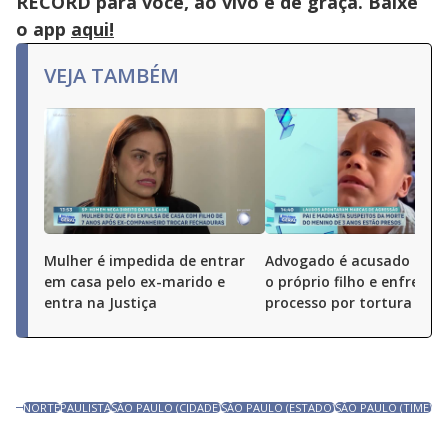
RECORD para você, ao vivo e de graça. Baixe
o app
aqui!
VEJA TAMBÉM
Mulher é impedida de entrar
Advogado é acusado de 
em casa pelo ex-marido e
o próprio filho e enfrenta
entra na Justiça
processo por tortura
NORTE
PAULISTA
SÃO PAULO (CIDADE)
SÃO PAULO (ESTADO)
SÃO PAULO (TIME)