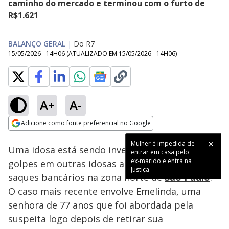
caminho do mercado e terminou com o furto de
R$1.621
BALANÇO GERAL
|
Do R7
15/05/2026 - 14H06
(ATUALIZADO EM
15/05/2026 - 14H06
)
A+
A-
Loaded
:
18.70%
Adicione como fonte preferencial no Google
Subtitles
Ativar
Som
Opens in new window
Mulher é impedida de
Uma idosa está sendo investigada por aplicar
entrar em casa pelo
ex-marido e entra na
golpes em outras idosas após elas realizarem
Justiça
saques bancários na zona norte de
São Paulo
.
O caso mais recente envolve Emelinda, uma
senhora de 77 anos que foi abordada pela
suspeita logo depois de retirar sua