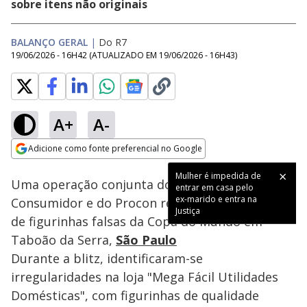
sobre itens não originais
BALANÇO GERAL
|
Do R7
19/06/2026 - 16H42
(ATUALIZADO EM
19/06/2026 - 16H43
)
A+
A-
Loaded
:
12.00%
Adicione como fonte preferencial no Google
Subtitles
Ativar
Som
Opens in new window
Mulher é impedida de
Uma operação conjunta do Xerife do
entrar em casa pelo
ex-marido e entra na
Consumidor e do Procon resultou na apreensão
Justiça
de figurinhas falsas da Copa do Mundo em
Taboão da Serra,
São Paulo
Durante a blitz, identificaram-se
irregularidades na loja "Mega Fácil Utilidades
Domésticas", com figurinhas de qualidade