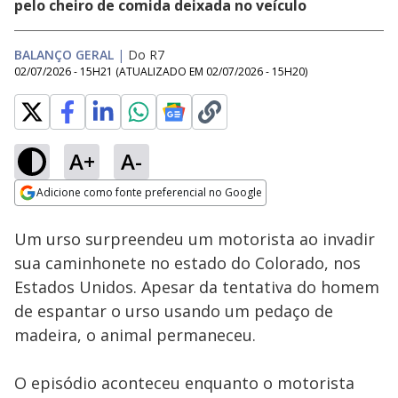
pelo cheiro de comida deixada no veículo
BALANÇO GERAL
|
Do R7
02/07/2026 - 15H21
(ATUALIZADO EM
02/07/2026 - 15H20
)
A+
A-
Loaded
:
100.00%
Adicione como fonte preferencial no Google
Subtitles
Ativar
Som
Opens in new window
Um urso surpreendeu um motorista ao invadir
sua caminhonete no estado do Colorado, nos
Estados Unidos. Apesar da tentativa do homem
de espantar o urso usando um pedaço de
madeira, o animal permaneceu.
O episódio aconteceu enquanto o motorista