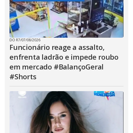
DO R7
/
07/08/2026
Funcionário reage a assalto,
enfrenta ladrão e impede roubo
em mercado #BalançoGeral
#Shorts