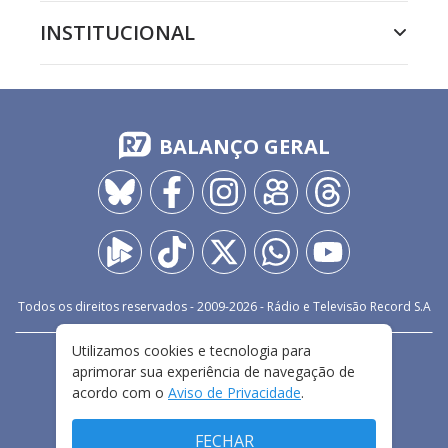
INSTITUCIONAL
BALANÇO GERAL
Todos os direitos reservados - 2009-
2026
- Rádio e Televisão Record S.A
Utilizamos cookies e tecnologia para
CARREIRA
FALE CONOSCO
PRIVACIDADE
aprimorar sua experiência de navegação de
TERMOS E CONDIÇÕES DE USO
acordo com o
Aviso de Privacidade
.
FECHAR