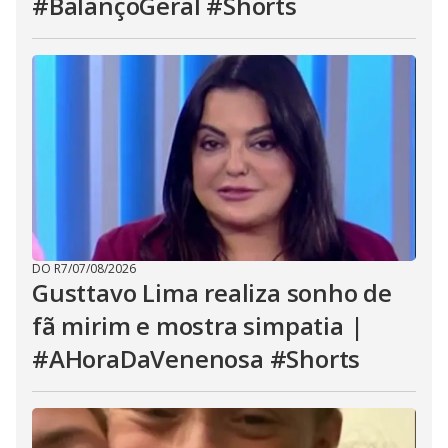
#BalançoGeral #Shorts
DO R7
/
07/08/2026
Gusttavo Lima realiza sonho de
fã mirim e mostra simpatia |
#AHoraDaVenenosa #Shorts