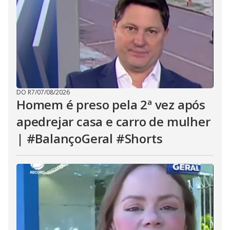
DO R7
/
07/08/2026
Homem é preso pela 2ª vez após
apedrejar casa e carro de mulher
| #BalançoGeral #Shorts