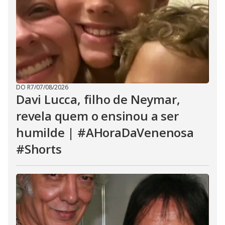
DO R7
/
07/08/2026
Davi Lucca, filho de Neymar,
revela quem o ensinou a ser
humilde | #AHoraDaVenenosa
#Shorts