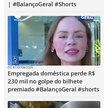
| #BalançoGeral #Shorts
DO R7
/
07/08/2026
Empregada doméstica perde R$
230 mil no golpe do bilhete
premiado #BalançoGeral #shorts