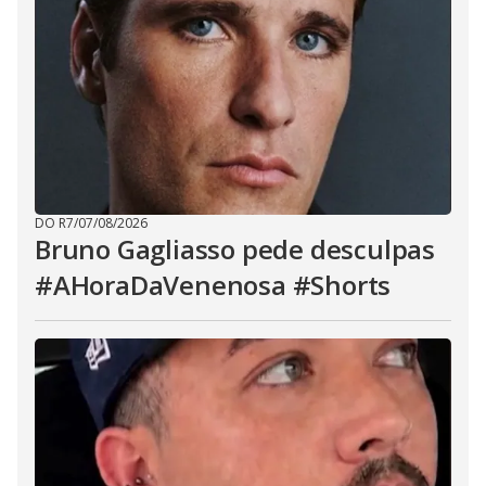
DO R7
/
07/08/2026
Bruno Gagliasso pede desculpas
#AHoraDaVenenosa #Shorts