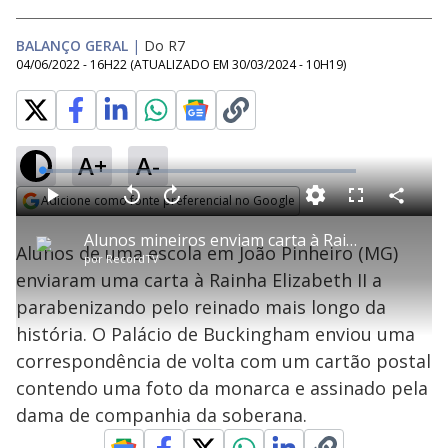
BALANÇO GERAL
|
Do R7
04/06/2022 - 16H22
(ATUALIZADO EM
30/03/2024 - 10H19
)
A+
A-
L
o
a
Adicione como fonte preferencial no Google
d
C
P
V
A
P
F
e
o
l
o
v
u
Opens in new window
d
m
a
l
a
l
:
Alunos mineiros enviam carta à Rainha Elizabeth II e recebem resposta real
p
y
t
n
l
3
Alunos de uma escola em João Pinheiro (MG)
a
a
ç
s
.
por
RecordTV
r
r
a
c
6
t
1
r
l
r
6
enviaram uma carta à Rainha Elizabeth II a
i
0
1
e
%
l
s
0
e
h
parabenizando pelo reinado mais longo da
e
s
n
a
g
e
r
u
g
história. O Palácio de Buckingham enviou uma
n
u
a
d
n
o
d
correspondência de volta com um cartão postal
s
o
s
contendo uma foto da monarca e assinado pela
y
dama de companhia da soberana.
M