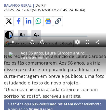
BALANÇO GERAL
|
Do R7
26/02/2024 - 17H22
(ATUALIZADO EM
20/04/2024 - 02H44
)
A+
A-
L
o
a
Adicione como fonte preferencial no Google
d
C
P
V
A
P
F
e
o
l
o
v
u
Opens in new window
d
m
a
l
a
l
:
Aos 96 anos, Laura Cardoso anuncia novo projeto no cinema
p
y
t
n
l
2
Nas redes sociais, um anúncio de Laura Cardoso
a
a
ç
s
6
por
Entretenimento
r
r
a
c
.
t
1
r
l
r
2
fez os fãs comemorarem. Aos 96 anos, a atriz
i
0
1
e
1
l
s
0
e
%
h
disse que está se preparando para filmar um
e
s
n
a
g
e
r
u
g
curta-metragem em breve e publicou uma foto
n
u
a
d
n
o
d
estudando o texto do novo projeto.
s
o
s
"Uma nova história a cada roteiro e com um
y
sorriso no rosto", escreveu a artista.
M
Os textos aqui publicados
não refletem
necessariamente
u
d
a opinião do
Grupo Record
.