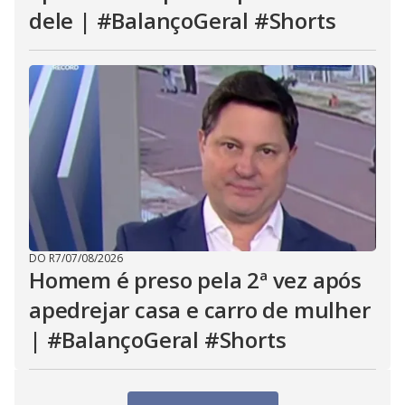
dele | #BalançoGeral #Shorts
DO R7
/
07/08/2026
Homem é preso pela 2ª vez após
apedrejar casa e carro de mulher
| #BalançoGeral #Shorts