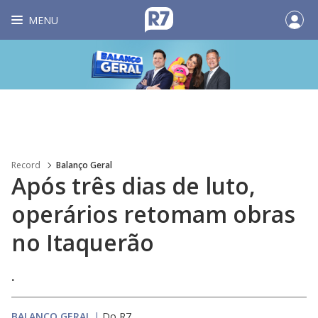
MENU
Record
Balanço Geral
Após três dias de luto,
operários retomam obras
no Itaquerão
.
BALANÇO GERAL
|
Do R7