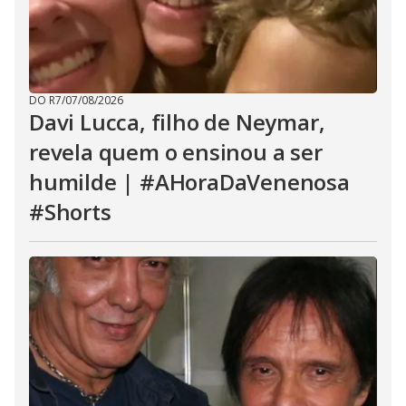
DO R7
/
07/08/2026
Davi Lucca, filho de Neymar,
revela quem o ensinou a ser
humilde | #AHoraDaVenenosa
#Shorts