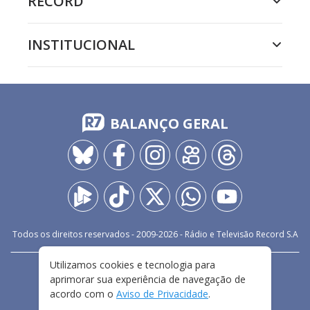
RECORD
INSTITUCIONAL
BALANÇO GERAL
Todos os direitos reservados - 2009-
2026
- Rádio e Televisão Record S.A
Utilizamos cookies e tecnologia para
CARREIRA
FALE CONOSCO
PRIVACIDADE
aprimorar sua experiência de navegação de
TERMOS E CONDIÇÕES DE USO
acordo com o
Aviso de Privacidade
.