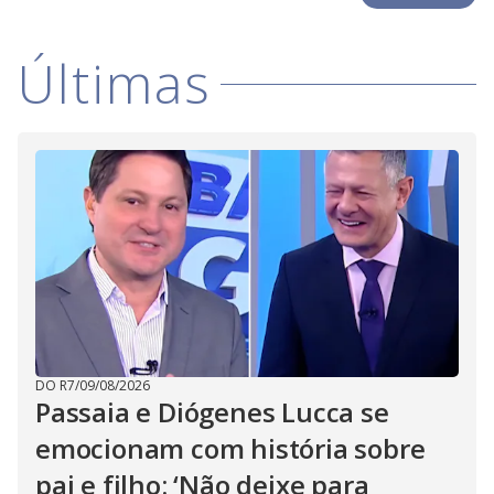
i
Últimas
d
e
o
DO R7
/
09/08/2026
Passaia e Diógenes Lucca se
emocionam com história sobre
pai e filho: ‘Não deixe para