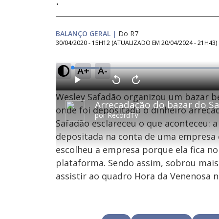
.
BALANÇO GERAL
|
Do R7
30/04/2020 - 15H12
(ATUALIZADO EM
20/04/2024 - 21H43
)
A+
A-
L
o
a
d
P
V
A
e
l
o
v
d
Wesley Safadão organizou um bazar be
a
l
a
:
y
t
n
8
a
ç
onde foi depositado o dinheiro arreca
.
r
a
2
por
RecordTV
1
r
8
Safadão esclareceu o que aconteceu: a
0
1
%
s
0
e
s
depositada na conta de uma empresa 
g
e
u
g
n
u
escolheu a empresa porque ela fica no
d
n
o
d
plataforma. Sendo assim, sobrou mais 
s
o
s
assistir ao quadro Hora da Venenosa n
M
u
d
o