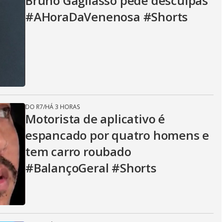
Bruno Gagliasso pede desculpas
#AHoraDaVenenosa #Shorts
DO R7
/
HÁ 3 HORAS
Motorista de aplicativo é
espancado por quatro homens e
tem carro roubado
#BalançoGeral #Shorts