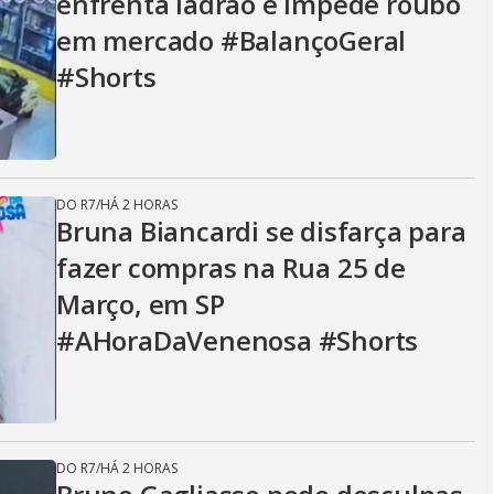
enfrenta ladrão e impede roubo
em mercado #BalançoGeral
#Shorts
DO R7
/
HÁ 2 HORAS
Bruna Biancardi se disfarça para
fazer compras na Rua 25 de
Março, em SP
#AHoraDaVenenosa #Shorts
DO R7
/
HÁ 2 HORAS