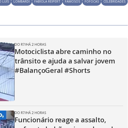
y
 LUÍS
LOMBARDI
FABÍOLA REIPERT
FAMOSOS
FOFOCAS
CELEBRIDADES
V
i
DO R7
/
HÁ 2 HORAS
Motociclista abre caminho no
trânsito e ajuda a salvar jovem
d
#BalançoGeral #Shorts
e
o
DO R7
/
HÁ 2 HORAS
Funcionário reage a assalto,