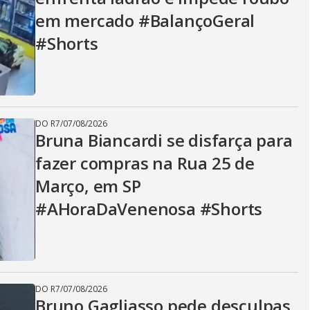
em mercado #BalançoGeral
#Shorts
DO R7
/
07/08/2026
Bruna Biancardi se disfarça para
fazer compras na Rua 25 de
Março, em SP
#AHoraDaVenenosa #Shorts
DO R7
/
07/08/2026
Bruno Gagliasso pede desculpas