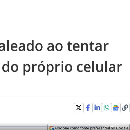
leado ao tentar
 do próprio celular
R
-
4:37
Adicione como fonte preferencial no Google