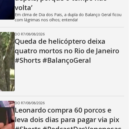
i
volta’
Em clima de Dia dos Pais, a dupla do Balanço Geral ficou
d
com lágrimas nos olhos; entenda!
DO R7
/
08/08/2026
Queda de helicóptero deixa
e
quatro mortos no Rio de Janeiro
#Shorts #BalançoGeral
o
DO R7
/
08/08/2026
Leonardo compra 60 porcos e
leva dois dias para pagar via pix
#Shorts #PodcastDasVenenosas