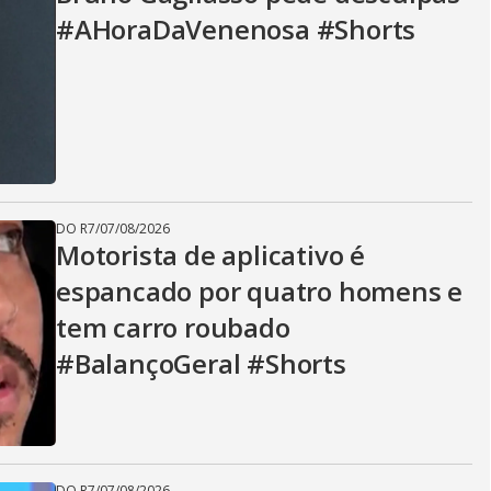
#AHoraDaVenenosa #Shorts
DO R7
/
07/08/2026
Motorista de aplicativo é
espancado por quatro homens e
tem carro roubado
#BalançoGeral #Shorts
DO R7
/
07/08/2026