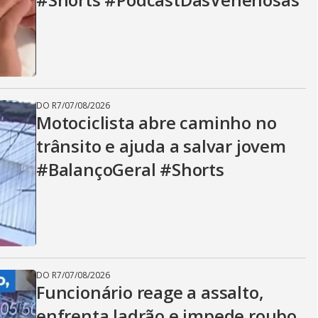
DO R7
/
07/08/2026
Motociclista abre caminho no
trânsito e ajuda a salvar jovem
#BalançoGeral #Shorts
DO R7
/
07/08/2026
Funcionário reage a assalto,
enfrenta ladrão e impede roubo