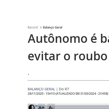
Record
Balanço Geral
Autônomo é ba
evitar o roubo
.
BALANÇO GERAL
|
Do R7
28/11/2020 - 15H10
(ATUALIZADO EM
31/03/2024 - 21H58
)
A+
A-
L