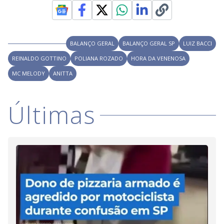
V
d
o
i
BALANÇO GERAL
BALANÇO GERAL SP
LUIZ BACCI
REINALDO GOTTINO
POLIANA ROZADO
d
HORA DA VENENOSA
MC MELODY
ANITTA
e
Últimas
o