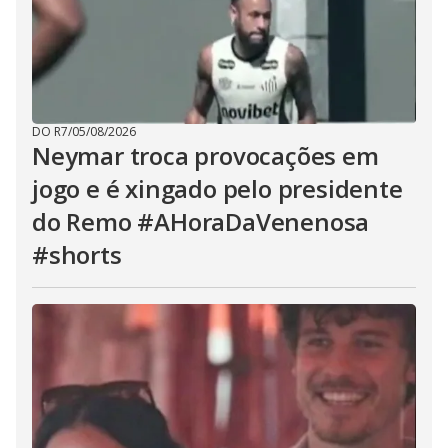
DO R7
/
05/08/2026
Neymar troca provocações em
jogo e é xingado pelo presidente
do Remo #AHoraDaVenenosa
#shorts