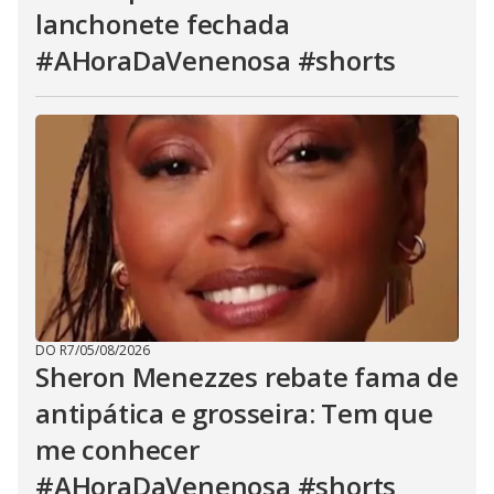
lanchonete fechada
#AHoraDaVenenosa #shorts
DO R7
/
05/08/2026
Sheron Menezzes rebate fama de
antipática e grosseira: Tem que
me conhecer
#AHoraDaVenenosa #shorts