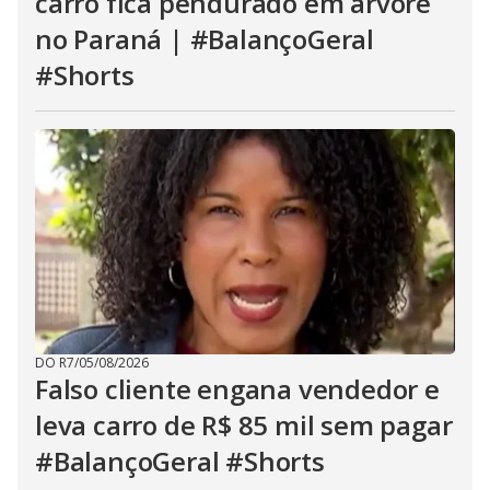
carro fica pendurado em árvore
no Paraná | #BalançoGeral
#Shorts
DO R7
/
05/08/2026
Falso cliente engana vendedor e
leva carro de R$ 85 mil sem pagar
#BalançoGeral #Shorts