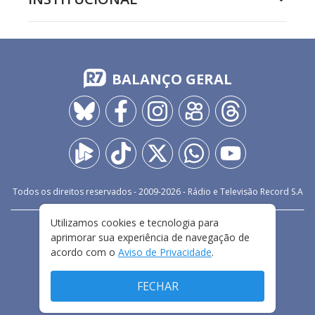
BALANÇO GERAL
Todos os direitos reservados - 2009-
2026
- Rádio e Televisão Record S.A
Utilizamos cookies e tecnologia para
CARREIRA
FALE CONOSCO
PRIVACIDADE
aprimorar sua experiência de navegação de
TERMOS E CONDIÇÕES DE USO
acordo com o
Aviso de Privacidade
.
FECHAR