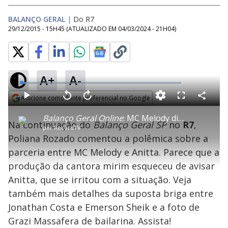
BALANÇO GERAL
|
Do R7
29/12/2015 - 15H45
(ATUALIZADO EM
04/03/2024 - 21H04
)
A+
A-
L
o
a
Adicione como fonte preferencial no Google
d
C
P
V
A
P
F
e
o
l
o
v
u
Opens in new window
d
m
a
l
a
l
:
Balanço Geral Online
: MC Melody divulga parceria com Anitta, mas não avisa a cantora
p
y
t
n
l
3
Na continuação do
Balanço Geral SP
no
R7
,
a
a
ç
s
.
por
RecordTV
r
r
a
c
0
t
1
r
l
r
0
Poliana Rozado comentou a polêmica sobre a
i
0
1
e
%
l
s
0
e
h
parceria entre MC Melody e Anitta. Parece que a
e
s
n
a
g
e
r
u
g
produção da cantora mirim esqueceu de avisar
n
u
a
d
n
o
d
Anitta, que se irritou com a situação. Veja
s
o
s
também mais detalhes da suposta briga entre
y
Jonathan Costa e Emerson Sheik e a foto de
Grazi Massafera de bailarina. Assista!
M
u