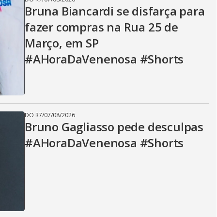
Bruna Biancardi se disfarça para
fazer compras na Rua 25 de
Março, em SP
#AHoraDaVenenosa #Shorts
DO R7
/
07/08/2026
Bruno Gagliasso pede desculpas
#AHoraDaVenenosa #Shorts