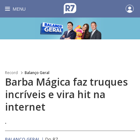
MENU
Record
Balanço Geral
Barba Mágica faz truques
incríveis e vira hit na
internet
.
BALANÇO GERAL
|
Do R7