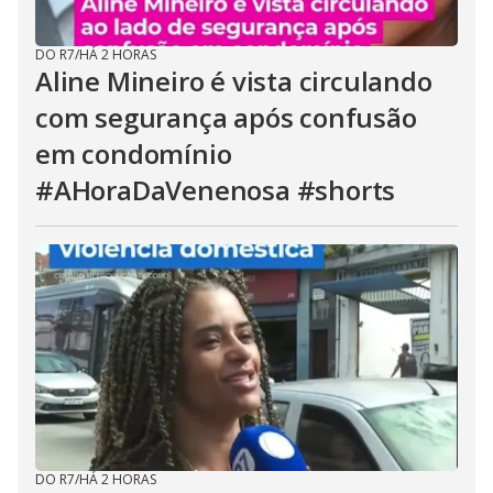
DO R7
/
HÁ 2 HORAS
Aline Mineiro é vista circulando
com segurança após confusão
em condomínio
#AHoraDaVenenosa #shorts
DO R7
/
HÁ 2 HORAS