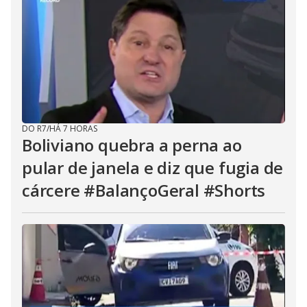
DO R7
/
HÁ 7 HORAS
Boliviano quebra a perna ao
pular de janela e diz que fugia de
cárcere #BalançoGeral #Shorts