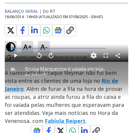
BALANÇO GERAL
|
Do R7
18/06/2014 - 16H03
(ATUALIZADO EM
07/08/2025 - 03H47
)
A+
A-
L
o
a
Adicione como fonte preferencial no Google
d
C
P
V
A
P
F
e
o
l
o
v
u
Opens in new window
d
m
a
l
a
l
:
Bruna Marquezine é vaiada em loja de shopping no Rio de Janeiro
p
y
t
n
l
1
A namorada do craque Neymar não foi bem
a
a
ç
s
.
por
RecordTV
r
r
a
c
6
t
1
r
l
r
2
vista entre as clientes de uma loja no
Rio de
i
0
1
e
%
l
s
0
e
h
Janeiro
. Além de furar a fila na hora de provar
e
s
n
a
g
e
r
u
g
as roupas, a atriz ainda furou a fila do caixa e
n
u
a
d
n
o
d
foi vaiada pelas mulheres que esperavam para
s
o
s
ser atendidas. Veja mais notícias no Hora da
y
Venenosa, com
Fabíola Reipert
.
M
u