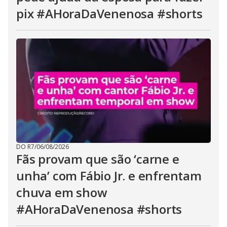
pix #AHoraDaVenenosa #shorts
DO R7
/
06/08/2026
Fãs provam que são ‘carne e
unha’ com Fábio Jr. e enfrentam
chuva em show
#AHoraDaVenenosa #shorts