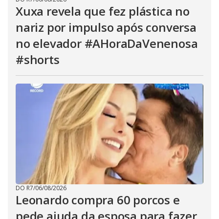
Xuxa revela que fez plástica no
nariz por impulso após conversa
no elevador #AHoraDaVenenosa
#shorts
DO R7
/
06/08/2026
Leonardo compra 60 porcos e
pede ajuda da esposa para fazer