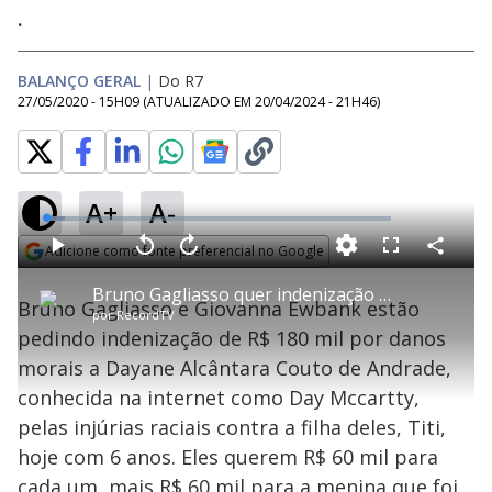
.
BALANÇO GERAL
|
Do R7
27/05/2020 - 15H09
(ATUALIZADO EM
20/04/2024 - 21H46
)
A+
A-
L
o
a
Adicione como fonte preferencial no Google
d
C
P
V
A
P
F
e
o
l
o
v
u
Opens in new window
d
m
a
l
a
l
:
Bruno Gagliasso quer indenização por ofensa racista a filha de seis anos
p
y
t
n
l
5
Bruno Gagliasso e Giovanna Ewbank estão
a
a
ç
s
.
por
RecordTV
r
r
a
c
4
t
1
r
l
r
0
pedindo indenização de R$ 180 mil por danos
i
0
1
e
%
l
s
0
e
h
morais a Dayane Alcântara Couto de Andrade,
e
s
n
a
g
e
r
u
g
conhecida na internet como Day Mccartty,
n
u
a
d
n
o
d
pelas injúrias raciais contra a filha deles, Titi,
s
o
s
hoje com 6 anos. Eles querem R$ 60 mil para
cada um, mais R$ 60 mil para a menina que foi