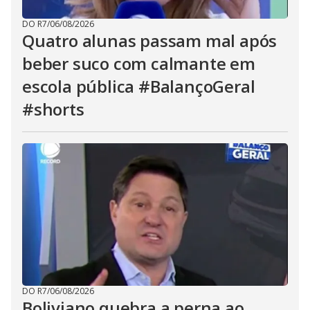
DO R7
/
06/08/2026
Quatro alunas passam mal após
beber suco com calmante em
escola pública #BalançoGeral
#shorts
DO R7
/
06/08/2026
Boliviano quebra a perna ao