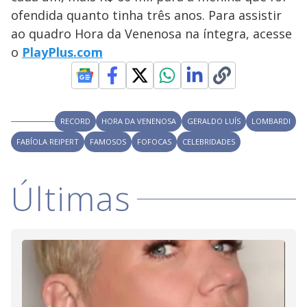
y
ofendida quanto tinha três anos. Para assistir
M
V
u
d
ao quadro Hora da Venenosa na íntegra, acesse
o
o
PlayPlus.com
i
d
RECORD
HORA DA VENENOSA
GERALDO LUÍS
LOMBARDI
FABÍOLA REIPERT
FAMOSOS
FOFOCAS
CELEBRIDADES
e
Últimas
o