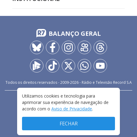
BALANÇO GERAL
Todos os direitos reservados - 2009-
2026
- Rádio e Televisão Record S.A
Utilizamos cookies e tecnologia para
CARREIRA
FALE CONOSCO
PRIVACIDADE
aprimorar sua experiência de navegação de
TERMOS E CONDIÇÕES DE USO
acordo com o
Aviso de Privacidade
.
FECHAR